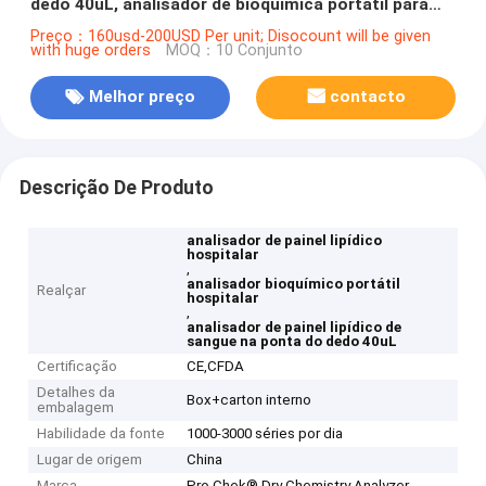
dedo 40uL, analisador de bioquímica portátil para
hospital
Preço：160usd-200USD Per unit; Disocount will be given
with huge orders
MOQ：10 Conjunto
Melhor preço
contacto
Descrição De Produto
analisador de painel lipídico
hospitalar
,
analisador bioquímico portátil
Realçar
hospitalar
,
analisador de painel lipídico de
sangue na ponta do dedo 40uL
Certificação
CE,CFDA
Detalhes da
Box+carton interno
embalagem
Habilidade da fonte
1000-3000 séries por dia
Lugar de origem
China
Marca
Pro Chek® Dry Chemistry Analyzer