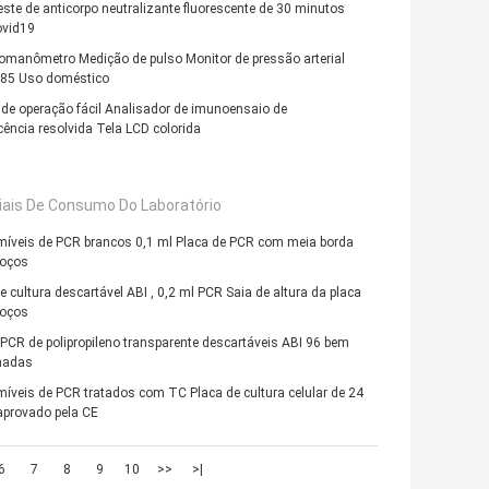
teste de anticorpo neutralizante fluorescente de 30 minutos
ovid19
omanômetro Medição de pulso Monitor de pressão arterial
85 Uso doméstico
de operação fácil Analisador de imunoensaio de
cência resolvida Tela LCD colorida
iais De Consumo Do Laboratório
íveis de PCR brancos 0,1 ml Placa de PCR com meia borda
poços
e cultura descartável ABI , 0,2 ml PCR Saia de altura da placa
poços
PCR de polipropileno transparente descartáveis ​​ABI 96 bem
nadas
veis de PCR tratados com TC Placa de cultura celular de 24
aprovado pela CE
6
7
8
9
10
>>
>|