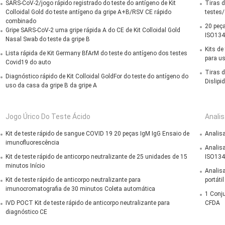
SARS-CoV-2/jogo rápido registrado do teste do antígeno de Kit
Tiras d
Colloidal Gold do teste antígeno da gripe A+B/RSV CE rápido
testes/
combinado
20 peça
Gripe SARS-CoV-2 uma gripe rápida A do CE de Kit Colloidal Gold
ISO134
Nasal Swab do teste da gripe B
Kits de
Lista rápida de Kit Germany BfArM do teste do antígeno dos testes
para u
Covid19 do auto
Tiras d
Diagnóstico rápido de Kit Colloidal GoldFor do teste do antígeno do
Dislipi
uso da casa da gripe B da gripe A
Jogo Úrico Do Teste Ácido
Anali
Kit de teste rápido de sangue COVID 19 20 peças IgM IgG Ensaio de
Analisa
imunofluorescência
Analisa
Kit de teste rápido de anticorpo neutralizante de 25 unidades de 15
ISO134
minutos Início
Analisa
Kit de teste rápido de anticorpo neutralizante para
portátil
imunocromatografia de 30 minutos Coleta automática
1 Conju
IVD POCT Kit de teste rápido de anticorpo neutralizante para
CFDA
diagnóstico CE