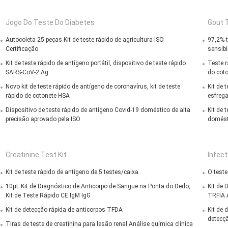
Jogo Do Teste Do Diabetes
Gout T
Autocoleta 25 peças Kit de teste rápido de agricultura ISO
97,2% t
Certificação
sensibi
Kit de teste rápido de antígeno portátil, dispositivo de teste rápido
Teste r
SARS-CoV-2 Ag
do cot
Novo kit de teste rápido de antígeno de coronavírus, kit de teste
Kit de 
rápido de cotonete HSA
esfreg
Dispositivo de teste rápido de antígeno Covid-19 doméstico de alta
Kit de 
precisão aprovado pela ISO
domést
Creatinine Test Kit
Infect
Kit de teste rápido de antígeno de 5 testes/caixa
O test
10μL Kit de Diagnóstico de Anticorpo de Sangue na Ponta do Dedo,
Kit de 
Kit de Teste Rápido CE IgM IgG
TRFIA 
Kit de detecção rápida de anticorpos TFDA
Kit de 
detecçã
Tiras de teste de creatinina para lesão renal Análise química clínica