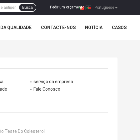
Pedir um orçamento
Busca
|
Portuguese
DA QUALIDADE
CONTACTE-NOS
NOTÍCIA
CASOS
sa
serviço da empresa
dade
Fale Conosco
Do Teste Do Colesterol