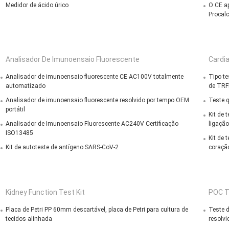
Medidor de ácido úrico
O CE ap
Procalc
Analisador De Imunoensaio Fluorescente
Cardia
Analisador de imunoensaio fluorescente CE AC100V totalmente
Tipo te
automatizado
de TRFI
Analisador de imunoensaio fluorescente resolvido por tempo OEM
Teste q
portátil
Kit de 
Analisador de Imunoensaio Fluorescente AC240V Certificação
ligação
ISO13485
Kit de 
Kit de autoteste de antígeno SARS-CoV-2
coraçã
Kidney Function Test Kit
POC T
Placa de Petri PP 60mm descartável, placa de Petri para cultura de
Teste 
tecidos alinhada
resolvi