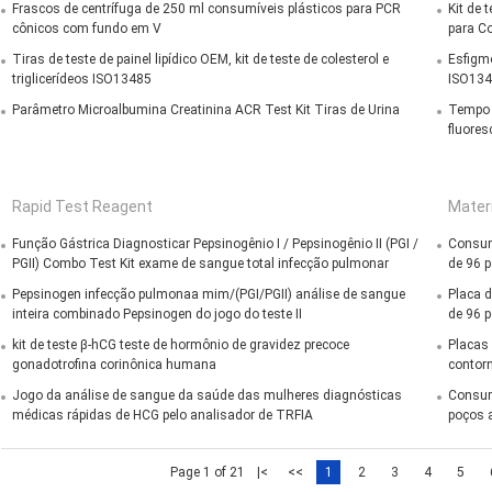
Frascos de centrífuga de 250 ml consumíveis plásticos para PCR
Kit de 
cônicos com fundo em V
para C
Tiras de teste de painel lipídico OEM, kit de teste de colesterol e
Esfigm
triglicerídeos ISO13485
ISO134
Parâmetro Microalbumina Creatinina ACR Test Kit Tiras de Urina
Tempo 
fluores
Rapid Test Reagent
Mater
Função Gástrica Diagnosticar Pepsinogênio I / Pepsinogênio II (PGI /
Consum
PGII) Combo Test Kit exame de sangue total infecção pulmonar
de 96 
Pepsinogen infecção pulmonaa mim/(PGI/PGII) análise de sangue
Placa d
inteira combinado Pepsinogen do jogo do teste II
de 96 
kit de teste β-hCG teste de hormônio de gravidez precoce
Placas 
gonadotrofina corinônica humana
contor
Jogo da análise de sangue da saúde das mulheres diagnósticas
Consumí
médicas rápidas de HCG pelo analisador de TRFIA
poços 
Page 1 of 21
|<
<<
1
2
3
4
5