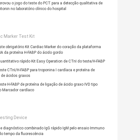
rovou o jogo do teste do PCT para a detecção qualitativa de
itonin no laboratório clínico do hospital
c Marker Test Kit
ste obrigatório Kit Cardiac Marker do coração da plataforma
A da proteína H-FABP do ácido gordo
uantitativo rápido Kit Easy Operation de CTnI do teste/H-FABP
teste CTnI/H-FABP para troponina I cardíaca e proteína de
 de ácidos graxos
teste H-FABP de proteína de ligação de ácido graxo IVD tipo
o Marcador cardíaco
esting Device
de diagnóstico combinado IgG rápido IgM pelo ensaio Immuno
do tempo da fluorescência