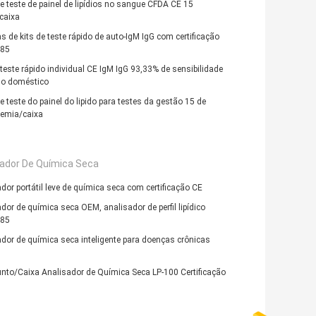
e teste de painel de lipídios no sangue CFDA CE 15
caixa
s de kits de teste rápido de auto-IgM IgG com certificação
85
 teste rápido individual CE IgM IgG 93,33% de sensibilidade
so doméstico
e teste do painel do lipido para testes da gestão 15 de
demia/caixa
sador De Química Seca
dor portátil leve de química seca com certificação CE
dor de química seca OEM, analisador de perfil lipídico
85
dor de química seca inteligente para doenças crônicas
nto/Caixa Analisador de Química Seca LP-100 Certificação