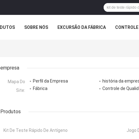
DUTOS
SOBRE NÓS
EXCURSÃO DA FÁBRICA
CONTROLE 
empresa
Perfil da Empresa
história da empre
Mapa Do
Fábrica
Controle de Quali
Site:
Produtos
Kit De Teste Rápido De Antígeno
Jogo 